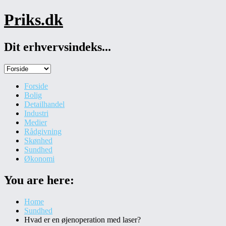
Skip
Priks.dk
to
content
Dit erhvervsindeks...
Forside
Bolig
Detailhandel
Industri
Medier
Rådgivning
Skønhed
Sundhed
Økonomi
You are here:
Home
Sundhed
Hvad er en øjenoperation med laser?