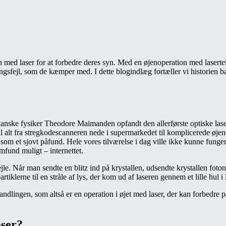
ion med laser for at forbedre deres syn. Med en øjenoperation med lasert
ingsfejl, som de kæmper med. I dette blogindlæg fortæller vi historien 
ikanske fysiker Theodore Maimanden opfandt den allerførste optiske las
 alt fra stregkodescanneren nede i supermarkedet til komplicerede øje
et som et sjovt påfund. Hele vores tilværelse i dag ville ikke kunne funge
mfund muligt – internettet.
le. Når man sendte en blitz ind på krystallen, udsendte krystallen fotoner 
lerne til en stråle af lys, der kom ud af laseren gennem et lille hul i 
lingen, som altså er en operation i øjet med laser, der kan forbedre pat
aser?