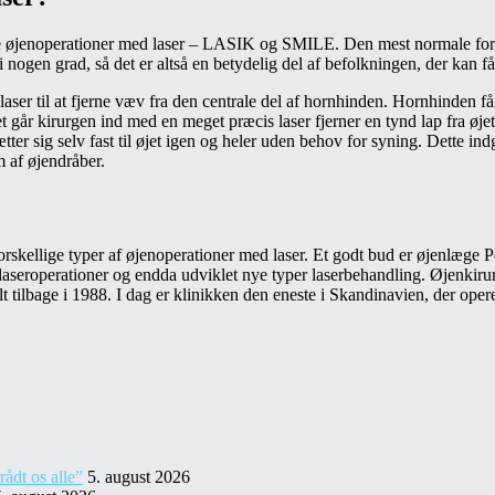
lære øjenoperationer med laser – LASIK og SMILE. Den mest normale fo
ogen grad, så det er altså en betydelig del af befolkningen, der kan få 
laser til at fjerne væv fra den centrale del af hornhinden. Hornhinden f
t går kirurgen ind med en meget præcis laser fjerner en tynd lap fra øje
sætter sig selv fast til øjet igen og heler uden behov for syning. Dette i
 af øjendråber.
rskellige typer af øjenoperationer med laser. Et godt bud er øjenlæge Pe
laseroperationer og endda udviklet nye typer laserbehandling. Øjenkirur
t tilbage i 1988. I dag er klinikken den eneste i Skandinavien, der opere
ådt os alle”
5. august 2026