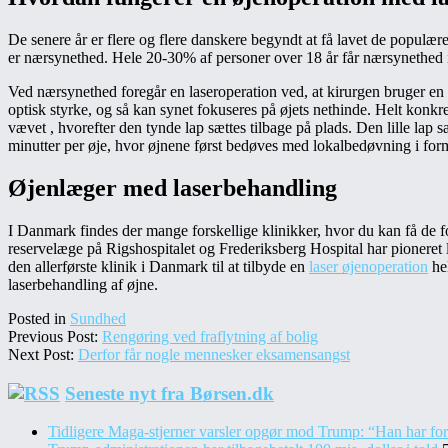
De senere år er flere og flere danskere begyndt at få lavet de popu
er nærsynethed. Hele 20-30% af personer over 18 år får nærsynethed i n
Ved nærsynethed foregår en laseroperation ved, at kirurgen bruger en 
optisk styrke, og så kan synet fokuseres på øjets nethinde. Helt konkre
vævet , hvorefter den tynde lap sættes tilbage på plads. Den lille lap 
minutter per øje, hvor øjnene først bedøves med lokalbedøvning i form
Øjenlæger med laserbehandling
I Danmark findes der mange forskellige klinikker, hvor du kan få de fo
reservelæge på Rigshospitalet og Frederiksberg Hospital har pioneret 
den allerførste klinik i Danmark til at tilbyde en
laser øjenoperation
hel
laserbehandling af øjne.
Posted in
Sundhed
Previous Post:
Rengøring ved fraflytning af bolig
Next Post:
Derfor får nogle mennesker eksamensangst
Secondary
Seneste nyt fra Børsen.dk
Sidebar
Tidligere Maga-stjerner varsler opgør mod Trump: “Han har forr