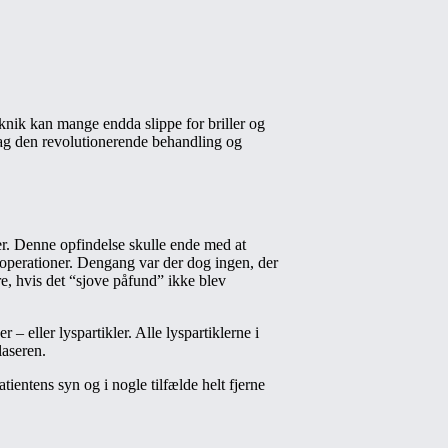
eknik kan mange endda slippe for briller og
bag den revolutionerende behandling og
er. Denne opfindelse skulle ende med at
noperationer. Dengang var der dog ingen, der
re, hvis det “sjove påfund” ikke blev
– eller lyspartikler. Alle lyspartiklerne i
laseren.
ientens syn og i nogle tilfælde helt fjerne