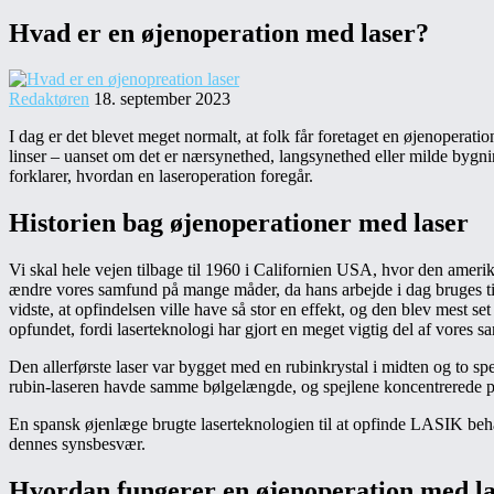
Hvad er en øjenoperation med laser?
Redaktøren
18. september 2023
I dag er det blevet meget normalt, at folk får foretaget en øjenoperat
linser – uanset om det er nærsynethed, langsynethed eller milde bygn
forklarer, hvordan en laseroperation foregår.
Historien bag øjenoperationer med laser
Vi skal hele vejen tilbage til 1960 i Californien USA, hvor den amer
ændre vores samfund på mange måder, da hans arbejde i dag bruges til
vidste, at opfindelsen ville have så stor en effekt, og den blev mest s
opfundet, fordi laserteknologi har gjort en meget vigtig del af vores sa
Den allerførste laser var bygget med en rubinkrystal i midten og to spej
rubin-laseren havde samme bølgelængde, og spejlene koncentrerede partik
En spansk øjenlæge brugte laserteknologien til at opfinde LASIK behand
dennes synsbesvær.
Hvordan fungerer en øjenoperation med l