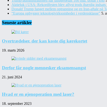
Trump-administrationen har tilbagebetalt 100 mia. dollar i told
Aktieluk i USA: Rekordfesten blev aflyst trods ihærdig indsats 
Donald Trump fanget mellem optrapning og en Iran-aftale på T
“Europa opbygger teknologivirksomheder i verdensklasse”
5. 
Seneste artikler
Overtrædelser, der kan koste dig kørekortet
19. marts 2026
Derfor får nogle mennesker eksamensangst
21. juni 2024
Hvad er en øjenoperation med laser?
18. september 2023