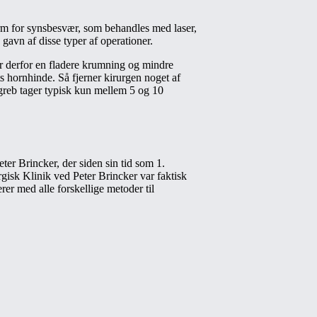
rm for synsbesvær, som behandles med laser,
gavn af disse typer af operationer.
år derfor en fladere krumning og mindre
ts hornhinde. Så fjerner kirurgen noget af
ndgreb tager typisk kun mellem 5 og 10
ter Brincker, der siden sin tid som 1.
gisk Klinik ved Peter Brincker var faktisk
rer med alle forskellige metoder til